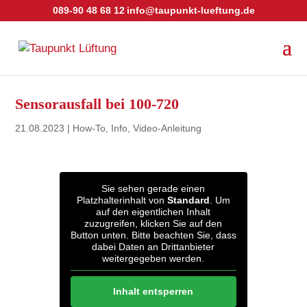
089-90 48 68 12
info@taupunkt-lueftung.de
Sensorausfall bei 100-720
21.08.2023
|
How-To
,
Info
,
Video-Anleitung
Sie sehen gerade einen
Platzhalterinhalt von
Standard
. Um
auf den eigentlichen Inhalt
zuzugreifen, klicken Sie auf den
Button unten. Bitte beachten Sie, dass
dabei Daten an Drittanbieter
weitergegeben werden.
Inhalt entsperren