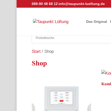
089-90 48 68 12
info@taupunkt-lueftung.de
Das Original
Start
/ Shop
Shop
Komb