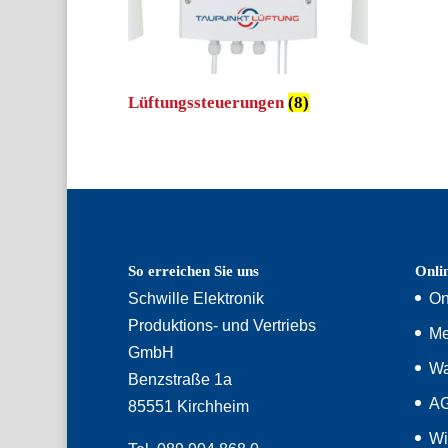
Lüftungssteuerungen
(8)
So erreichen Sie uns
Onli
Schwille Elektronik
On
Produktions- und Vertriebs
Me
GmbH
Wa
Benzstraße 1a
A
85551 Kirchheim
Wi