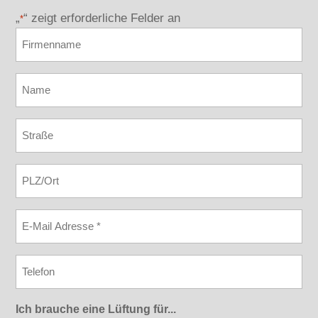
„
“ zeigt erforderliche Felder an
*
Firmenname
Name
*
Strasse
PLZ
Ort
E-
Mail
*
Telefon
Ich brauche eine Lüftung für...