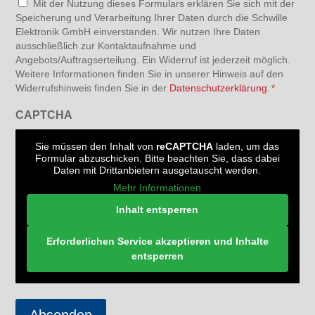
Datenschutz
Mit der Nutzung dieses Formulars erklären Sie sich mit der
Speicherung und Verarbeitung Ihrer Daten durch die Schwille
*
Elektronik GmbH einverstanden. Wir nutzen Ihre Daten
ausschließlich zur Kontaktaufnahme und
Angebots/Auftragserteilung. Ein Widerruf ist jederzeit möglich.
Weitere Informationen finden Sie in unserer Hinweis auf den
Widerrufshinweis finden Sie in der
Datenschutzerklärung
.
*
CAPTCHA
Sie müssen den Inhalt von
reCAPTCHA
laden, um das
Formular abzuschicken. Bitte beachten Sie, dass dabei
Daten mit Drittanbietern ausgetauscht werden.
Mehr Informationen
Inhalt entsperren
Erforderlichen Service akzeptieren und Inhalte
entsperren