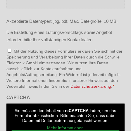
Akzeptierte Datentypen: jpg, pdf, Max. Dateigröße: 10 MB.
Die Erstellung eines Lüftungsvorschlags sowie Angebot
erfordert bitte Ihre vollständigen Kontaktdaten.
Datenschutz
Mit der Nutzung dieses Formulars erklären Sie sich mit der
Speicherung und Verarbeitung Ihrer Daten durch die Schwille
*
Elektronik GmbH einverstanden. Wir nutzen Ihre Daten
ausschließlich zur Kontaktaufnahme und
Angebots/Auftragserteilung. Ein Widerruf ist jederzeit möglich.
Weitere Informationen finden Sie in unserer Hinweis auf den
Widerrufshinweis finden Sie in der
Datenschutzerklärung
.
*
CAPTCHA
Sie müssen den Inhalt von
reCAPTCHA
laden, um das
Formular abzuschicken. Bitte beachten Sie, dass dabei
Daten mit Drittanbietern ausgetauscht werden.
Mehr Informationen