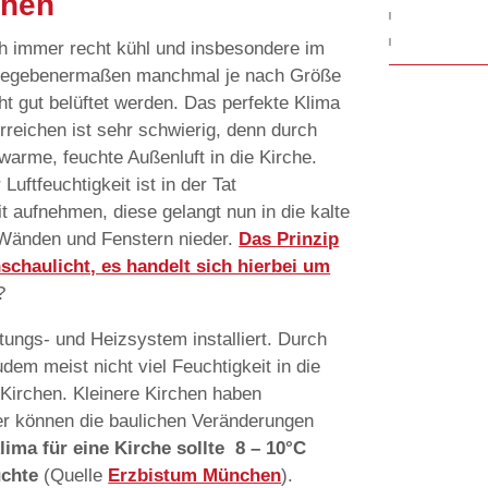
chen
ich immer recht kühl und insbesondere im
gegebenermaßen manchmal je nach Größe
cht gut belüftet werden. Das perfekte Klima
erreichen ist sehr schwierig, denn durch
arme, feuchte Außenluft in die Kirche.
uftfeuchtigkeit ist in der Tat
t aufnehmen, diese gelangt nun in die kalte
 Wänden und Fenstern nieder.
Das Prinzip
schaulicht, es handelt sich hierbei um
?
ftungs- und Heizsystem installiert. Durch
m meist nicht viel Feuchtigkeit in die
e Kirchen. Kleinere Kirchen haben
oder können die baulichen Veränderungen
ima für eine Kirche sollte 8 – 10°C
uchte
(Quelle
Erzbistum München
).