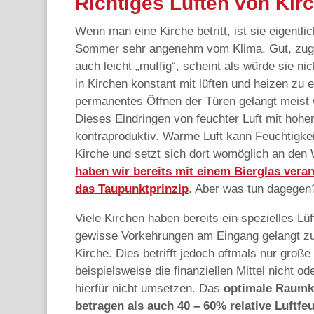
Richtiges Lüften von Kir
Wenn man eine Kirche betritt, ist sie eigentl
Sommer sehr angenehm vom Klima. Gut, zu
auch leicht „muffig“, scheint als würde sie ni
in Kirchen konstant mit lüften und heizen zu 
permanentes Öffnen der Türen gelangt meist w
Dieses Eindringen von feuchter Luft mit hoher L
kontraproduktiv. Warme Luft kann Feuchtigkei
Kirche und setzt sich dort womöglich an den
haben wir bereits mit einem Bierglas veran
das Taupunktprinzip
. Aber was tun dagegen
Viele Kirchen haben bereits ein spezielles Lü
gewisse Vorkehrungen am Eingang gelangt zude
Kirche. Dies betrifft jedoch oftmals nur groß
beispielsweise die finanziellen Mittel nicht 
hierfür nicht umsetzen. Das
optimale Raumkl
betragen als auch 40 – 60% relative Luftfe