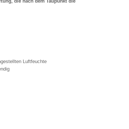
ftung, die nach dem Taupunkt die
ngestellten Luftfeuchte
endig