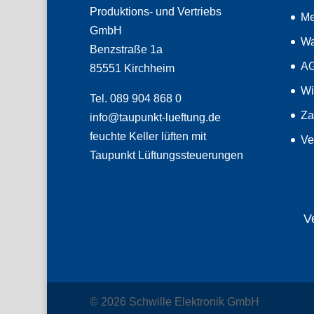
Produktions- und Vertriebs
Me
GmbH
Wa
Benzstraße 1a
A
85551 Kirchheim
Wi
Tel. 089 904 868 0
Za
info@taupunkt-lueftung.de
feuchte Keller lüften mit
Ve
Taupunkt Lüftungssteuerungen
V
© 2026 Schwille Elektronik GmbH