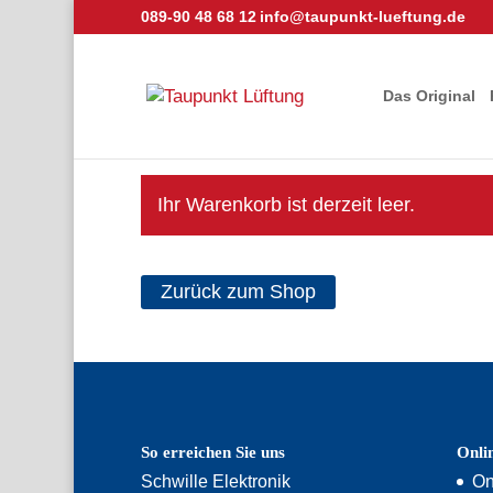
089-90 48 68 12
info@taupunkt-lueftung.de
Das Original
Ihr Warenkorb ist derzeit leer.
Zurück zum Shop
So erreichen Sie uns
Onli
Schwille Elektronik
On