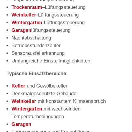
Trockenraum
–
Lüftungssteuerung
Weinkeller
-Lüftungssteuerung
Wintergarten
-Lüftungssteuerung
Garagen
lüftungssteuerung
Nachtabschaltung
Betriebsstundenzähler
Sensorausfallerkennung
Umfangreiche Einstellmöglichkeiten
Typische Einsatzbereiche:
Keller
und Gewölbekeller
Denkmalgeschützte Gebäude
Weinkeller
mit konstantem Klimaanspruch
Wintergärten
mit wechselnden
Temperaturbedingungen
Garagen
Ferienwohnungen und Ferienhäuser