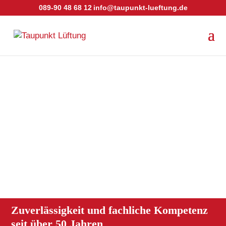
089-90 48 68 12
info@taupunkt-lueftung.de
Technisches Knowhow
unter einem Dach
Über 50 Jahre Schwille Elektronik in Kirchheim bei
München
Unser Team
Zuverlässigkeit und fachliche Kompetenz
seit über 50 Jahren