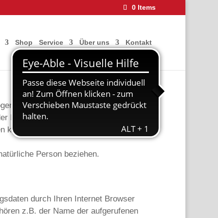
0 Items
Shop
Service
Über uns
Kontakt
ogenen Daten weder gesetzlich oder
er Daten nicht verpflichtet. Eine
gen keine anderweitige Angabe gemacht
 natürliche Person beziehen.
gsdaten durch Ihren Internet Browser
gehören z.B. der Name der aufgerufenen