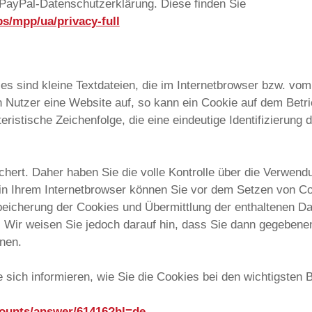
 PayPal-Datenschutzerklärung. Diese finden Sie
s/mpp/ua/privacy-full
s sind kleine Textdateien, die im Internetbrowser bzw. v
n Nutzer eine Website auf, so kann ein Cookie auf dem Bet
eristische Zeichenfolge, die eine eindeutige Identifizierung
hert. Daher haben Sie die volle Kontrolle über die Verwen
in Ihrem Internetbrowser können Sie vor dem Setzen von Co
eicherung der Cookies und Übermittlung der enthaltenen Dat
 Wir weisen Sie jedoch darauf hin, dass Sie dann gegebenenf
nen.
sich informieren, wie Sie die Cookies bei den wichtigsten 
counts/answer/61416?hl=de