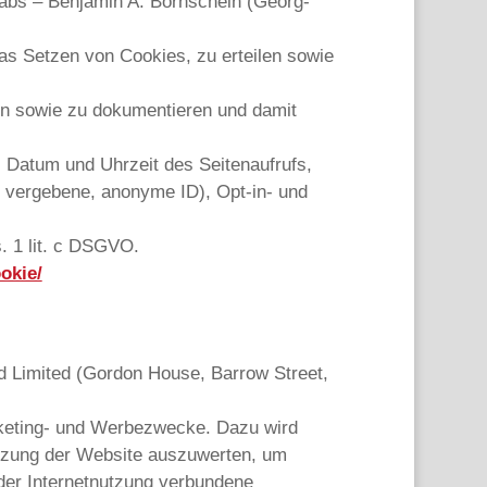
abs – Benjamin A. Bornschein (Georg-
as Setzen von Cookies, zu erteilen sowie
len sowie zu dokumentieren und damit
 Datum und Uhrzeit des Seitenaufrufs,
g vergebene, anonyme ID), Opt-in- und
s. 1 lit. c DSGVO.
okie/
d Limited (Gordon House, Barrow Street,
rketing- und Werbezwecke. Dazu wird
utzung der Website auszuwerten, um
der Internetnutzung verbundene