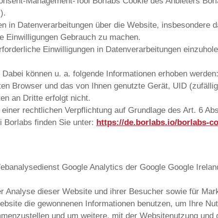
onsent-Management-Tool Borlabs Cookie des Anbieters Borl
).
gen in Datenverarbeitungen über die Website, insbesondere d
lte Einwilligungen Gebrauch zu machen.
forderliche Einwilligungen in Datenverarbeitungen einzuho
 Dabei können u. a. folgende Informationen erhoben werden:
en Browser und das von Ihnen genutzte Gerät, UID (zufälli
 an Dritte erfolgt nicht.
 einer rechtlichen Verpflichtung auf Grundlage des Art. 6 Ab
 Borlabs finden Sie unter:
https://de.borlabs.io/borlabs-co
banalysedienst Google Analytics der Google Google Irelan
r Analyse dieser Website und ihrer Besucher sowie für Ma
Website die gewonnenen Informationen benutzen, um Ihre N
mmenzustellen und um weitere, mit der Websitenutzung und 