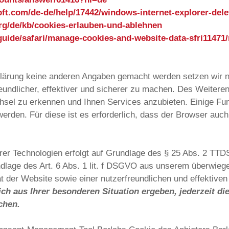
oft.com/de-de/help/17442/windows-internet-explorer-del
org/de/kb/cookies-erlauben-und-ablehnen
guide/safari/manage-cookies-and-website-data-sfri11471
lärung keine anderen Angaben gemacht werden setzen wir n
eundlicher, effektiver und sicherer zu machen. Des Weiter
sel zu erkennen und Ihnen Services anzubieten. Einige Fun
erden. Für diese ist es erforderlich, dass der Browser au
er Technologien erfolgt auf Grundlage des § 25 Abs. 2 TTDS
lage des Art. 6 Abs. 1 lit. f DSGVO aus unserem überwiege
ät der Website sowie einer nutzerfreundlichen und effektive
ch aus Ihrer besonderen Situation ergeben, jederzeit di
chen.