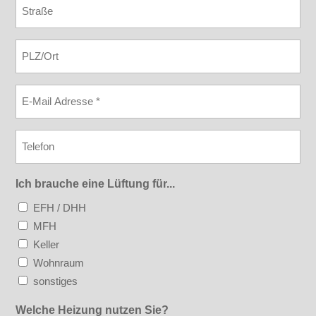
Strasse
PLZ
Ort
E-
Mail
*
Telefon
Ich brauche eine Lüftung für...
EFH / DHH
MFH
Keller
Wohnraum
sonstiges
Welche Heizung nutzen Sie?