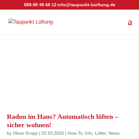
089-90 48 68 12
info@taupunkt-lueftung.de
Radon im Haus? Automatisch lüften –
sicher wohnen!
by
Oliver Gropp
|
02.03.2026
|
How-To
,
Info
,
Lüfter
,
News
,