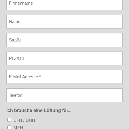
Name
*
Strasse
PLZ
Ort
E-
Mail
*
Telefon
Ich brauche eine Lüftung für...
EFH / DHH
MFH