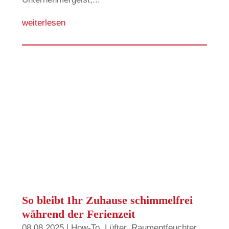
weiterlesen
So bleibt Ihr Zuhause schimmelfrei
während der Ferienzeit
08.08.2025
|
How-To
,
Lüfter
,
Raumentfeuchter
,