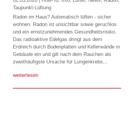
02.03.2026
|
How-To
,
Info
,
Lüfter
,
News
,
Radon
,
Taupunkt-Lüftung
Radon im Haus? Automatisch lüften - sicher
wohnen. Radon ist unsichtbar sowie geruchlos
und ein ernstzunehmendes Gesundheitsrisiko.
Das radioaktive Edelgas dringt aus dem
Erdreich durch Bodenplatten und Kellerwände in
Gebäude ein und gilt nach dem Rauchen als
zweithäufigste Ursache für Lungenkrebs...
weiterlesen