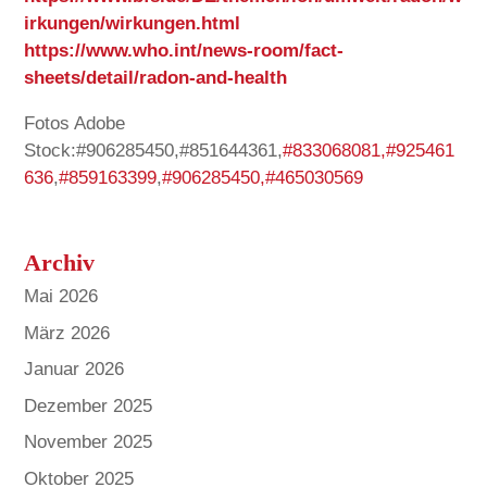
irkungen/wirkungen.html
https://www.who.int/news-room/fact-
sheets/detail/radon-and-health
Fotos Adobe
Stock:#906285450,#851644361,
#833068081,
#925461
636
,
#859163399
,
#906285450,
#465030569
Archiv
Mai 2026
März 2026
Januar 2026
Dezember 2025
November 2025
Oktober 2025