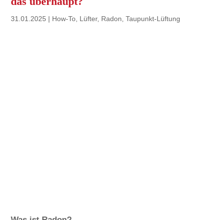
das überhaupt?
31.01.2025
|
How-To
,
Lüfter
,
Radon
,
Taupunkt-Lüftung
Was ist Radon?