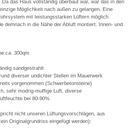
Da das Haus vollständig überbaut war, war das in den
e einzige Möglichkeit nach außen zu gelangen. Eine
Rohrsystem mit leistungsstarken Lüftern möglich
 demnach in die Nähe der Abluft montiert. Innen- und
he ca. 300qm
tändig sandgestrahlt
rund diverser undichter Stellen im Mauerwerk
ereits vorgenommen (Schwerbetonsteine)
ch, sehr modrig-muffige Luft, diverse
Luftfeuchte bei 80-90%
pricht nicht unseren Lüftungsvorschlägen, aus
ein Originalgrundriss eingefügt werden):