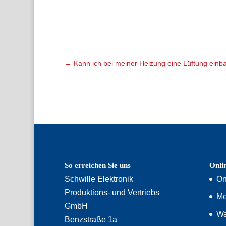
←
Kann ich bei meiner Heizung eine Lüftung ein
So erreichen Sie uns
Onli
Schwille Elektronik
On
Produktions- und Vertriebs
Me
GmbH
Wa
Benzstraße 1a