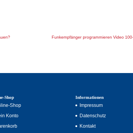
bauen?
Funkempfänger programmieren Video 100
ne-Shop
Informationen
line-Shop
Impressum
in Konto
Datenschutz
renkorb
Kontakt