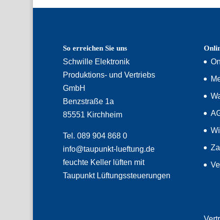
So erreichen Sie uns
Onli
Schwille Elektronik
On
Produktions- und Vertriebs
Me
GmbH
Wa
Benzstraße 1a
A
85551 Kirchheim
Wi
Tel. 089 904 868 0
Za
info@taupunkt-lueftung.de
feuchte Keller lüften mit
Ve
Taupunkt Lüftungssteuerungen
Vert