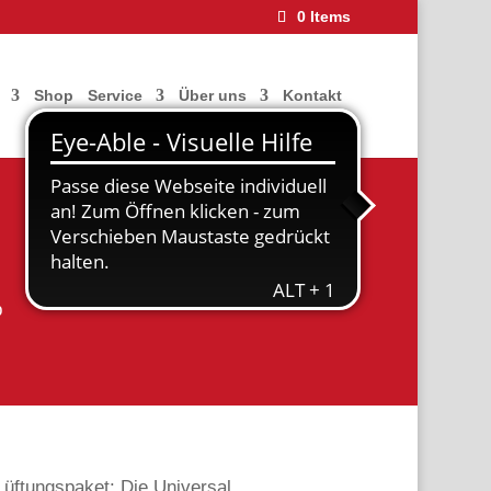
0 Items
Shop
Service
Über uns
Kontakt
Funktionsweise
Einsatzorte
p
Lüftungspaket: Die Universal