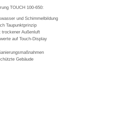
uerung TOUCH 100-650:
nswasser und Schimmelbildung
ch Taupunktprinzip
t trockener Außenluft
swerte auf Touch-Display
n Sanierungsmaßnahmen
eschützte Gebäude