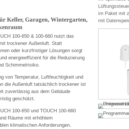
Lüftungssteue
im Paket mit 
für Keller, Garagen, Wintergarten,
mit Datenspeic
ockenraum
OUCH 100-650 & 100-660 nutzt das
mit trockener Außenluft. Statt
en oder kurzfristiger Lösungen sorgt
 und energieeffizient für die Reduzierung
nd Schimmelrisiko.
 von Temperatur, Luftfeuchtigkeit und
n die Außenluft tatsächlich trockener ist
keit zuverlässig aus dem Gebäude
ristig geschützt.
 TOUCH 100-650 und TOUCH 100-660
 und Räume mit erhöhtem
blen klimatischen Anforderungen.