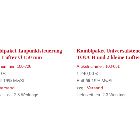
ipaket Taupunktsteuerung
Kombipaket Universalsteu
2 Lüfter Ø 150 mm
TOUCH und 2 kleine Lüfte
elnummer:
100-726
Artikelnummer:
100-651
00
€
1.240,00
€
lt 19% MwSt.
Enthält 19% MwSt.
Versand
zzgl.
Versand
zeit: ca. 2-3 Werktage
Lieferzeit: ca. 2-3 Werktage