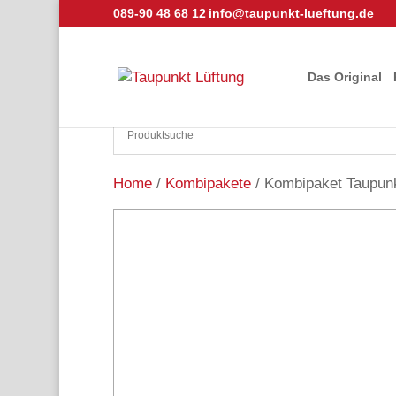
089-90 48 68 12
info@taupunkt-lueftung.de
Das Original
Home
/
Kombipakete
/ Kombipaket Taupunk