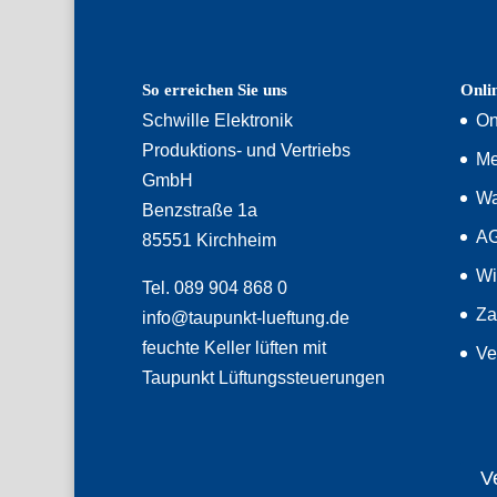
So erreichen Sie uns
Onli
Schwille Elektronik
On
Produktions- und Vertriebs
Me
GmbH
Wa
Benzstraße 1a
A
85551 Kirchheim
Wi
Tel. 089 904 868 0
Za
info@taupunkt-lueftung.de
feuchte Keller lüften mit
Ve
Taupunkt Lüftungssteuerungen
V