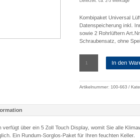
Lieferzeit: ca. 2-3 Werktage
Kombipaket Universal Lü
Datenspeicherung inkl. I
sowie 2 Rohrlüftern Art.N
Schraubensatz, ohne Spei
Kombipaket
In den War
Universalsteuerung
TOUCH
mit
Artikelnummer:
100-663
Kate
Datenspeicherung
und
2
formation
Rohrlüftern
Menge
verfügt über ein 5 Zoll Touch Display, womit Sie alle Klimaw
ich. Ein Rundum-Sorglos-Paket für Ihren feuchten Keller.