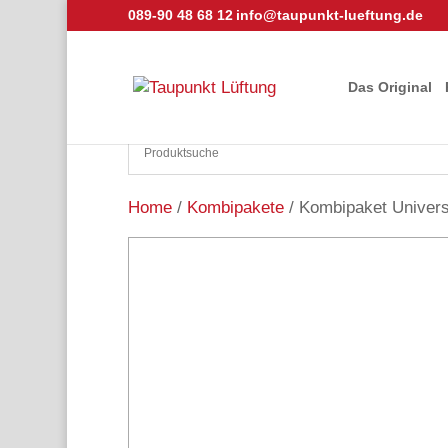
089-90 48 68 12
info@taupunkt-lueftung.de
Das Original
Home
/
Kombipakete
/ Kombipaket Univers