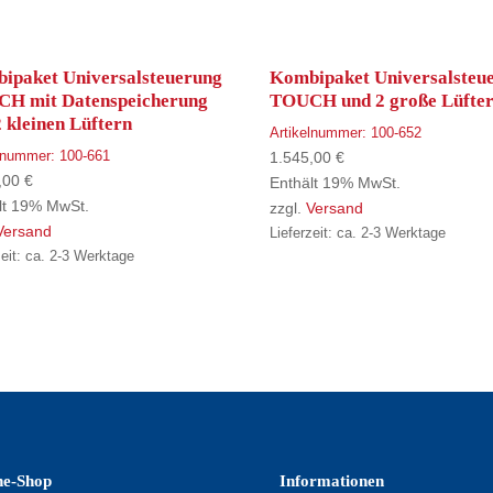
ipaket Universalsteuerung
Kombipaket Universalsteu
H mit Datenspeicherung
TOUCH und 2 große Lüfte
 kleinen Lüftern
Artikelnummer:
100-652
elnummer:
100-661
1.545,00
€
,00
€
Enthält 19% MwSt.
lt 19% MwSt.
zzgl.
Versand
Versand
Lieferzeit: ca. 2-3 Werktage
zeit: ca. 2-3 Werktage
ne-Shop
Informationen