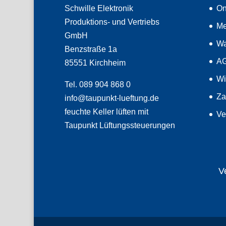
Schwille Elektronik
On
Produktions- und Vertriebs
Me
GmbH
Wa
Benzstraße 1a
A
85551 Kirchheim
Wi
Tel. 089 904 868 0
Za
info@taupunkt-lueftung.de
feuchte Keller lüften mit
Ve
Taupunkt Lüftungssteuerungen
V