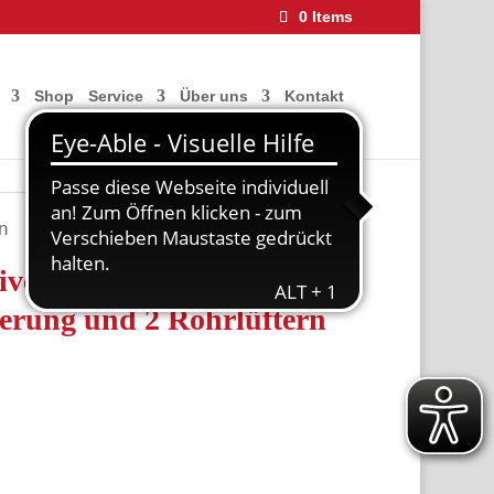
0 Items
Shop
Service
Über uns
Kontakt
n
iversalsteuerung TOUCH
erung und 2 Rohrlüftern