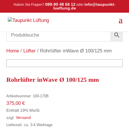
089-90 48 68 12
info@taupunkt-
Haben Sie Fragen?
oder
lueftung.de
Home
/
Lüfter
/ Rohrlüfter inWave Ø 100/125 mm
Rohrlüfter inWave Ø 100/125 mm
Artikelnummer:
100-170B
375,00
€
Enthält 19% MwSt.
zzgl.
Versand
Lieferzeit: ca. 3-4 Werktage