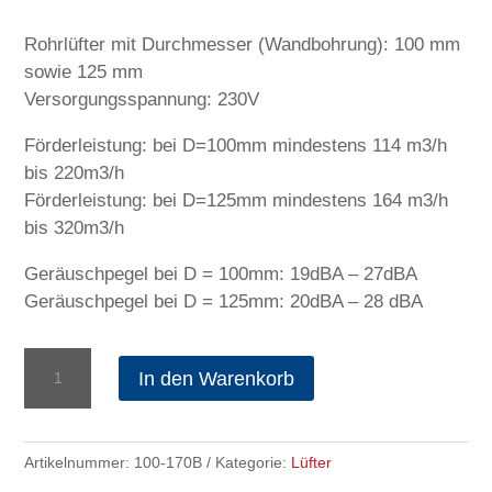
Rohrlüfter mit Durchmesser (Wandbohrung): 100 mm
sowie 125 mm
Versorgungsspannung: 230V
Förderleistung: bei D=100mm mindestens 114 m3/h
bis 220m3/h
Förderleistung: bei D=125mm mindestens 164 m3/h
bis 320m3/h
Geräuschpegel bei D = 100mm: 19dBA – 27dBA
Geräuschpegel bei D = 125mm: 20dBA – 28 dBA
Rohrlüfter
In den Warenkorb
inWave
Ø
100/125
Artikelnummer:
100-170B
Kategorie:
Lüfter
mm