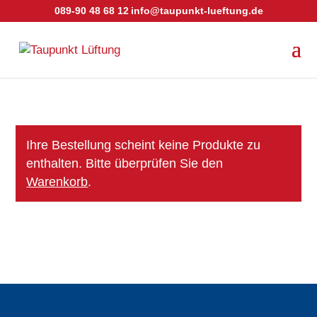
089-90 48 68 12
info@taupunkt-lueftung.de
Ihre Bestellung scheint keine Produkte zu
enthalten. Bitte überprüfen Sie den
Warenkorb
.